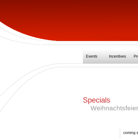
Events
Incentives
Pr
Kundenveranstaltungen
Tagungen
Mitarbeiter-/ Motivationsverans
Specials
Kick offs
Weihnachtsfeie
Jubiläen
Produktpräsentationen
coming 