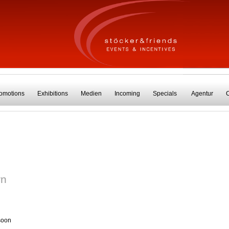
omotions
Exhibitions
Medien
Incoming
Specials
Agentur
Shows
R
Business Theater
taltungen
Weihnachtsfeiern
Sommerfeste
rn
Laufveranstaltungen
Themenveranstaltungen
soon