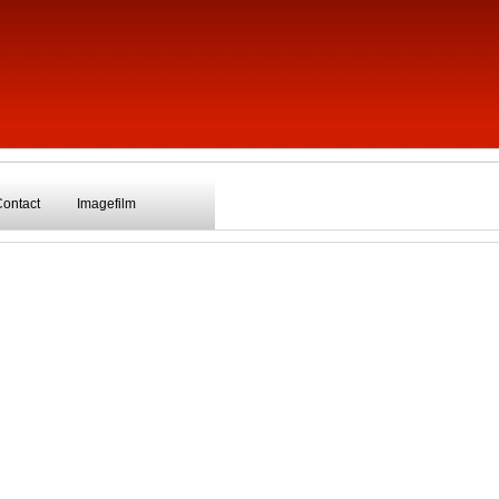
Contact
Imagefilm
ückantwortformular